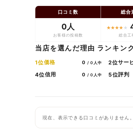
口コミ数
総合
0人
★
★
★
★
★
お客様の投稿数
総合工
当店を選んだ理由 ランキン
価格
サー
1位
2位
0
/ 0人中
信用
評判
4位
5位
0
/ 0人中
現在、表示できる口コミがありません