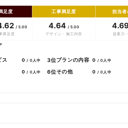
満足度
工事満足度
担当者
4.62
4.64
4.6
/ 5.00
/ 5.00
事満足度
デザイン・施工内容
提案力
グ
ビス
プランの内容
3位
0
0
/ 0人中
/ 0人中
その他
6位
0
0
/ 0人中
/ 0人中
。