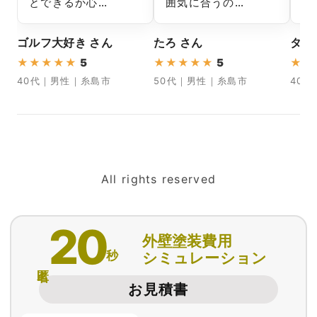
とできるか心…
囲気に合うの…
さ
ゴルフ大好き さん
たろ さん
タカ
★
★
★
★
★
5
★
★
★
★
★
5
★
★
40代｜男性｜糸島市
50代｜男性｜糸島市
40
All rights reserved
20
外壁塗装費用
秒
シミュレーション
匿名
お見積書