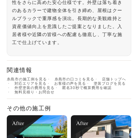
性をさらに高めた安心仕様です。外壁は落ち着き
のあるカラーで建物全体を引き締め、屋根はクー
ルブラックで重厚感を演出。長期的な美観維持と
資産価値向上を意識したご提案となりました。入
居者様や近隣の皆様への配慮も徹底し、丁寧な施
工で仕上げています。
関連情報
糸島市の施工例を見る
糸島市の口コミを見る
店舗トップへ
対応エリアを見る
お客様の声を見る
塗装ブログを見る
外壁塗装の費用を見る
匿名30秒で概算費用を確認
無料見積り・お問合せ
その他の施工例
After
After